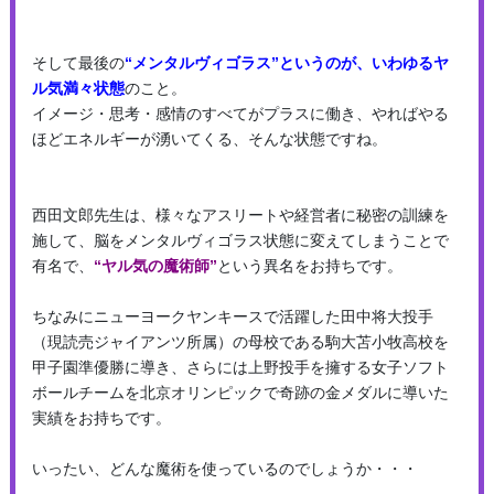
そして最後の
“メンタルヴィゴラス”というのが、
いわゆるヤ
ル気満々状態
のこと。
イメージ・思考・感情のすべてがプラスに働き、やればやる
ほどエネルギーが湧いてくる、そんな状態ですね。
西田文郎先生は、様々なアスリートや経営者に秘密の訓練を
施して、脳をメンタルヴィゴラス状態に変えてしまうことで
有名で、
“ヤル気の魔術師”
という異名をお持ちです。
ちなみにニューヨークヤンキースで活躍した田中将大投手
（現読売ジャイアンツ所属）の母校である駒大苫小牧高校を
甲子園準優勝に導き、さらには上野投手を擁する女子ソフト
ボールチームを北京オリンピックで奇跡の金メダルに導いた
実績をお持ちです。
いったい、どんな魔術を使っているのでしょうか・・・