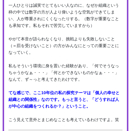
一人ひとりは誠実でとてもいい人なのに、なぜか組織という
枠の中では数字の方が人より偉いような空気ができてしま
い、人が尊重されにくくなったりする。（数字が重要なこと
も承知です。私もそれで苦労していますから）
やがて本音が語られなくなり、挑戦よりも失敗しないこと
（＝罰を受けないこと）の方がみんなにとっての重要ごとに
なっていく。
私もそういう環境に身を置いた経験があり、「何でそうなっ
ちゃうかなぁ・・・」「何とかできないものかなぁ・・・」
なんて、ず～っと考えてきたわけです。
てな感じで、
ここ10年
位の私の探究テーマは「個人の幸せと
組織との関係性」なのです。
もっと言うと、「どうすれば人
が中心の組織をつくれるか？」ということ。
こう見えて意外とまじめなことも考えているわけですよ。笑