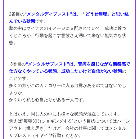
2番目の
“メンタルディプレスト”は、
「どうせ無理」と思い込
んでいる状態
です。
脳の中はマイナスのイメージに支配されていて、成功に近づ
くどころか、行動を起こす意欲さえ湧いて来ない無気力な状
態。
3番目の
“メンタルサプレスト”は、
苦痛を感じながら義務感で
仕方なくやっている状態、
成功したいけど自信がない状態
の
ことです。
多くの方がこのカテゴリーに入る自覚があるのではないでし
ょうか。
かくいう私も心当たりがある一人です。
とはいえ、同じ人の中にも様々な状態が混在しています。
例えば“毎朝30分ジョギングする”という目標についてはバーン
アウト（燃え尽き）だけど、会社の仕事に関してはメンタル
サプレスト（イヤイヤ行動）だとか。